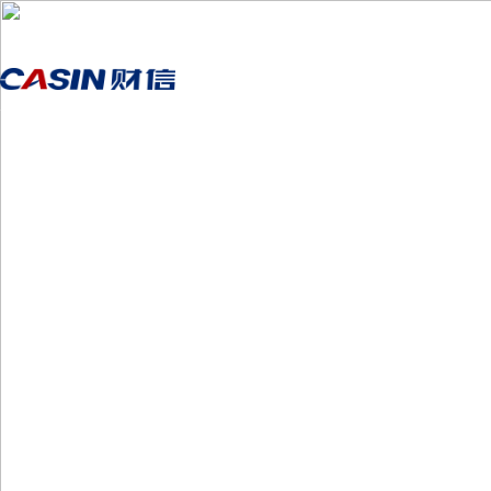
首页
走进j9官网
媒体中